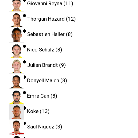
Giovanni Reyna
11
Thorgan Hazard
12
Sebastien Haller
8
Nico Schulz
8
Julian Brandt
9
Donyell Malen
8
Emre Can
8
Koke
13
Saul Niguez
3