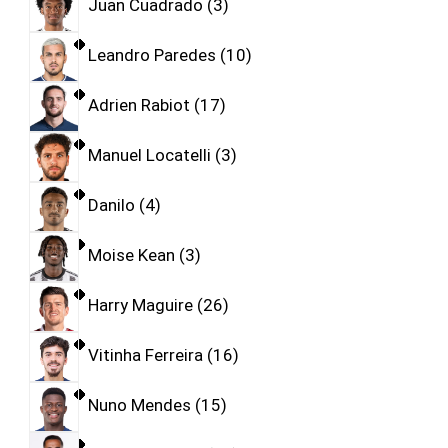
Juan Cuadrado
3
Leandro Paredes
10
Adrien Rabiot
17
Manuel Locatelli
3
Danilo
4
Moise Kean
3
Harry Maguire
26
Vitinha Ferreira
16
Nuno Mendes
15