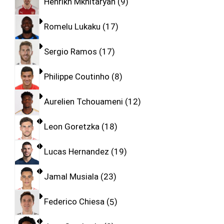
Henrikh Mkhitaryan
9
Romelu Lukaku
17
Sergio Ramos
17
Philippe Coutinho
8
Aurelien Tchouameni
12
Leon Goretzka
18
Lucas Hernandez
19
Jamal Musiala
23
Federico Chiesa
5