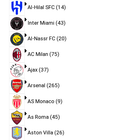
Al-Hilal SFC
14
Inter Miami
43
Al-Nassr FC
20
AC Milan
75
Ajax
37
Arsenal
265
AS Monaco
9
As Roma
45
Aston Villa
26