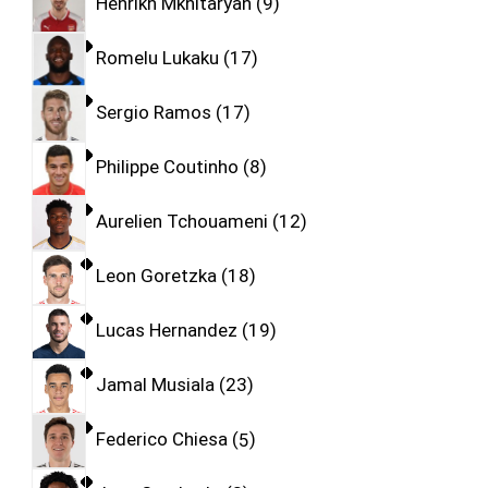
Henrikh Mkhitaryan
9
Romelu Lukaku
17
Sergio Ramos
17
Philippe Coutinho
8
Aurelien Tchouameni
12
Leon Goretzka
18
Lucas Hernandez
19
Jamal Musiala
23
Federico Chiesa
5