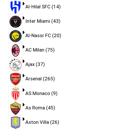
Al-Hilal SFC
14
Inter Miami
43
Al-Nassr FC
20
AC Milan
75
Ajax
37
Arsenal
265
AS Monaco
9
As Roma
45
Aston Villa
26