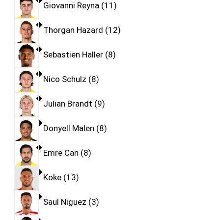
Giovanni Reyna
11
Thorgan Hazard
12
Sebastien Haller
8
Nico Schulz
8
Julian Brandt
9
Donyell Malen
8
Emre Can
8
Koke
13
Saul Niguez
3