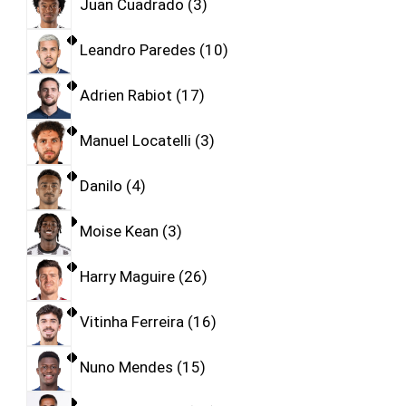
Juan Cuadrado
3
Leandro Paredes
10
Adrien Rabiot
17
Manuel Locatelli
3
Danilo
4
Moise Kean
3
Harry Maguire
26
Vitinha Ferreira
16
Nuno Mendes
15