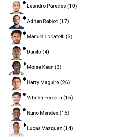
Leandro Paredes
10
Adrien Rabiot
17
Manuel Locatelli
3
Danilo
4
Moise Kean
3
Harry Maguire
26
Vitinha Ferreira
16
Nuno Mendes
15
Lucas Vazquez
14