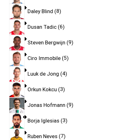
Daley Blind
8
Dusan Tadic
6
Steven Bergwijn
9
Ciro Immobile
5
Luuk de Jong
4
Orkun Kokcu
3
Jonas Hofmann
9
Borja Iglesias
3
Ruben Neves
7