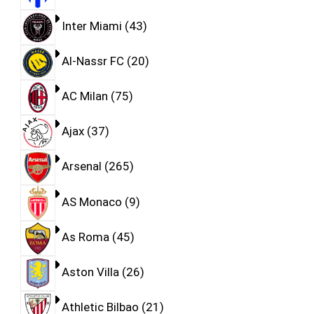
Inter Miami
43
Al-Nassr FC
20
AC Milan
75
Ajax
37
Arsenal
265
AS Monaco
9
As Roma
45
Aston Villa
26
Athletic Bilbao
21