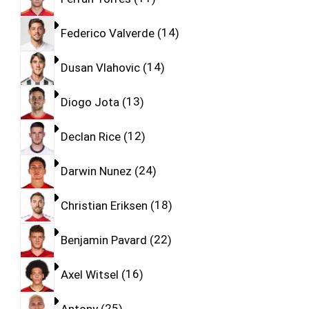
Federico Valverde
14
Dusan Vlahovic
14
Diogo Jota
13
Declan Rice
12
Darwin Nunez
24
Christian Eriksen
18
Benjamin Pavard
22
Axel Witsel
16
Antony
25