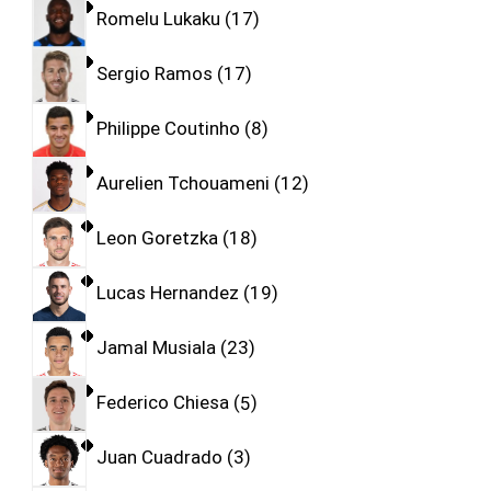
Romelu Lukaku
17
Sergio Ramos
17
Philippe Coutinho
8
Aurelien Tchouameni
12
Leon Goretzka
18
Lucas Hernandez
19
Jamal Musiala
23
Federico Chiesa
5
Juan Cuadrado
3