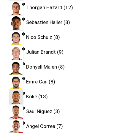
Thorgan Hazard
12
Sebastien Haller
8
Nico Schulz
8
Julian Brandt
9
Donyell Malen
8
Emre Can
8
Koke
13
Saul Niguez
3
Angel Correa
7