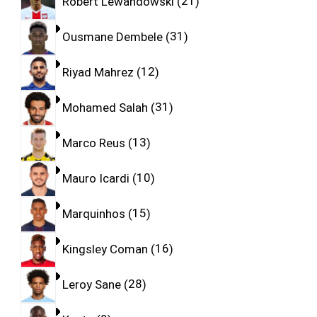
Robert Lewandowski
21
Ousmane Dembele
31
Riyad Mahrez
12
Mohamed Salah
31
Marco Reus
13
Mauro Icardi
10
Marquinhos
15
Kingsley Coman
16
Leroy Sane
28