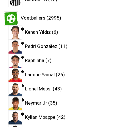
Voetballers
2995
Kenan Yıldız
6
Pedri González
11
Raphinha
7
Lamine Yamal
26
Lionel Messi
43
Neymar Jr
35
Kylian Mbappe
42