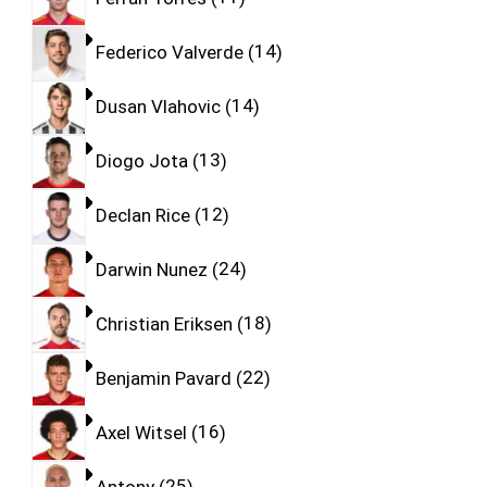
Federico Valverde
14
Dusan Vlahovic
14
Diogo Jota
13
Declan Rice
12
Darwin Nunez
24
Christian Eriksen
18
Benjamin Pavard
22
Axel Witsel
16
Antony
25