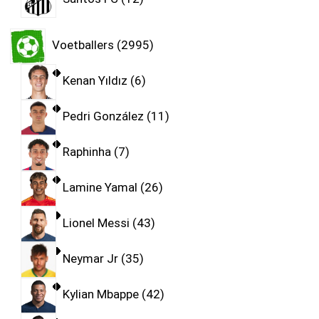
Voetballers
2995
Kenan Yıldız
6
Pedri González
11
Raphinha
7
Lamine Yamal
26
Lionel Messi
43
Neymar Jr
35
Kylian Mbappe
42