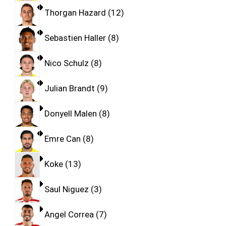
Thorgan Hazard
12
Sebastien Haller
8
Nico Schulz
8
Julian Brandt
9
Donyell Malen
8
Emre Can
8
Koke
13
Saul Niguez
3
Angel Correa
7