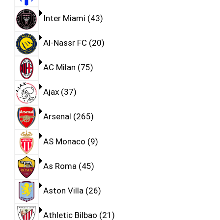
Inter Miami
43
Al-Nassr FC
20
AC Milan
75
Ajax
37
Arsenal
265
AS Monaco
9
As Roma
45
Aston Villa
26
Athletic Bilbao
21