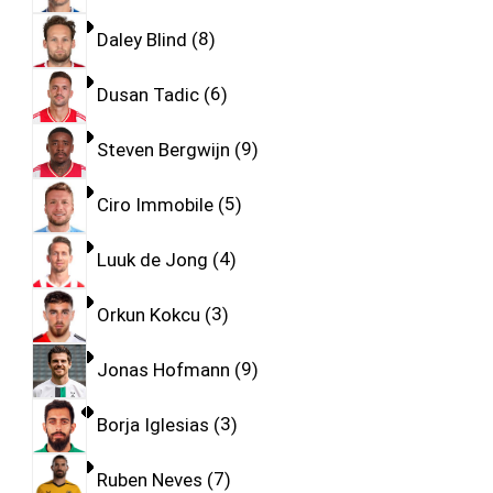
Daley Blind
8
Dusan Tadic
6
Steven Bergwijn
9
Ciro Immobile
5
Luuk de Jong
4
Orkun Kokcu
3
Jonas Hofmann
9
Borja Iglesias
3
Ruben Neves
7