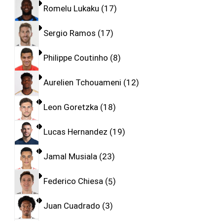
Romelu Lukaku
17
Sergio Ramos
17
Philippe Coutinho
8
Aurelien Tchouameni
12
Leon Goretzka
18
Lucas Hernandez
19
Jamal Musiala
23
Federico Chiesa
5
Juan Cuadrado
3