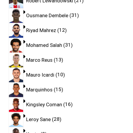
Robert Lewandowski
21
Ousmane Dembele
31
Riyad Mahrez
12
Mohamed Salah
31
Marco Reus
13
Mauro Icardi
10
Marquinhos
15
Kingsley Coman
16
Leroy Sane
28