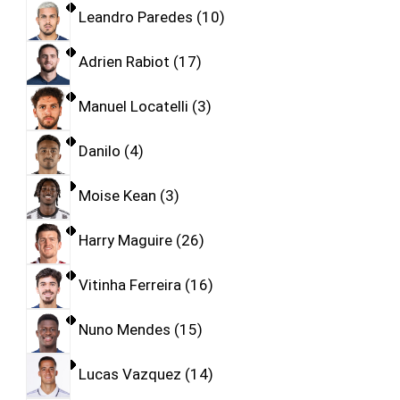
Leandro Paredes
10
Adrien Rabiot
17
Manuel Locatelli
3
Danilo
4
Moise Kean
3
Harry Maguire
26
Vitinha Ferreira
16
Nuno Mendes
15
Lucas Vazquez
14