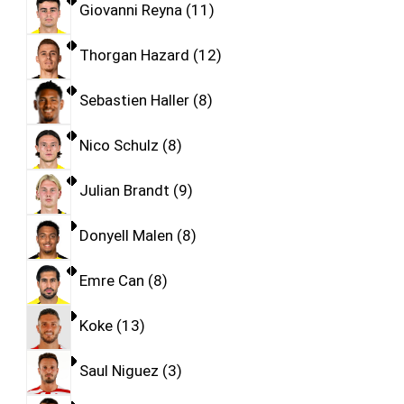
Giovanni Reyna
11
Thorgan Hazard
12
Sebastien Haller
8
Nico Schulz
8
Julian Brandt
9
Donyell Malen
8
Emre Can
8
Koke
13
Saul Niguez
3