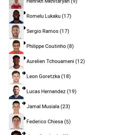
Henrikh Mkhitaryan
9
Romelu Lukaku
17
Sergio Ramos
17
Philippe Coutinho
8
Aurelien Tchouameni
12
Leon Goretzka
18
Lucas Hernandez
19
Jamal Musiala
23
Federico Chiesa
5