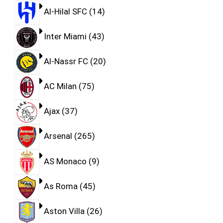
Al-Hilal SFC
14
Inter Miami
43
Al-Nassr FC
20
AC Milan
75
Ajax
37
Arsenal
265
AS Monaco
9
As Roma
45
Aston Villa
26