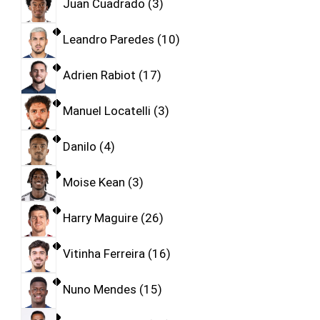
Juan Cuadrado
3
Leandro Paredes
10
Adrien Rabiot
17
Manuel Locatelli
3
Danilo
4
Moise Kean
3
Harry Maguire
26
Vitinha Ferreira
16
Nuno Mendes
15