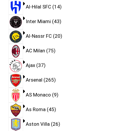
Al-Hilal SFC
14
Inter Miami
43
Al-Nassr FC
20
AC Milan
75
Ajax
37
Arsenal
265
AS Monaco
9
As Roma
45
Aston Villa
26