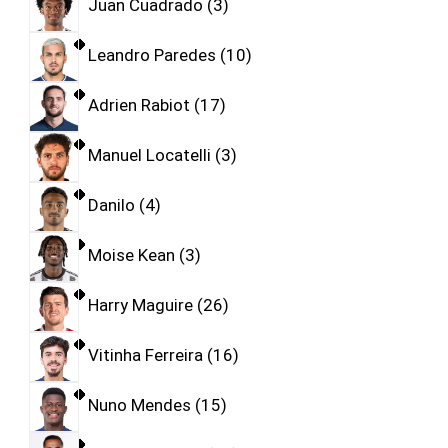
Juan Cuadrado
3
Leandro Paredes
10
Adrien Rabiot
17
Manuel Locatelli
3
Danilo
4
Moise Kean
3
Harry Maguire
26
Vitinha Ferreira
16
Nuno Mendes
15