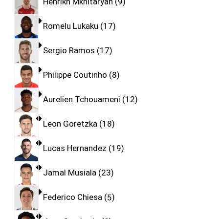
Henrikh Mkhitaryan
9
Romelu Lukaku
17
Sergio Ramos
17
Philippe Coutinho
8
Aurelien Tchouameni
12
Leon Goretzka
18
Lucas Hernandez
19
Jamal Musiala
23
Federico Chiesa
5