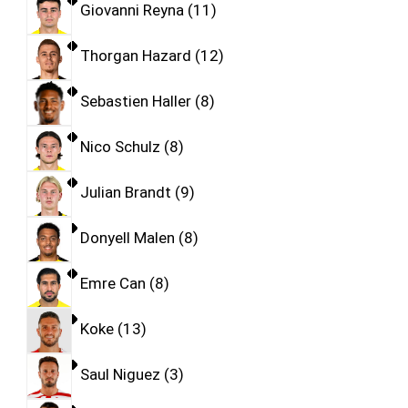
Giovanni Reyna
11
Thorgan Hazard
12
Sebastien Haller
8
Nico Schulz
8
Julian Brandt
9
Donyell Malen
8
Emre Can
8
Koke
13
Saul Niguez
3