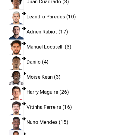
Juan Cuadrado
3
Leandro Paredes
10
Adrien Rabiot
17
Manuel Locatelli
3
Danilo
4
Moise Kean
3
Harry Maguire
26
Vitinha Ferreira
16
Nuno Mendes
15