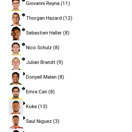
Giovanni Reyna
11
Thorgan Hazard
12
Sebastien Haller
8
Nico Schulz
8
Julian Brandt
9
Donyell Malen
8
Emre Can
8
Koke
13
Saul Niguez
3