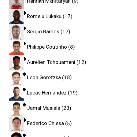
Henrikh Mkhitaryan
9
Romelu Lukaku
17
Sergio Ramos
17
Philippe Coutinho
8
Aurelien Tchouameni
12
Leon Goretzka
18
Lucas Hernandez
19
Jamal Musiala
23
Federico Chiesa
5