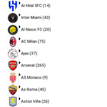
Al-Hilal SFC
14
Inter Miami
43
Al-Nassr FC
20
AC Milan
75
Ajax
37
Arsenal
265
AS Monaco
9
As Roma
45
Aston Villa
26