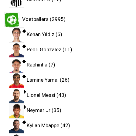
Voetballers
2995
Kenan Yıldız
6
Pedri González
11
Raphinha
7
Lamine Yamal
26
Lionel Messi
43
Neymar Jr
35
Kylian Mbappe
42