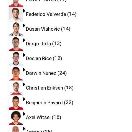
Federico Valverde
14
Dusan Vlahovic
14
Diogo Jota
13
Declan Rice
12
Darwin Nunez
24
Christian Eriksen
18
Benjamin Pavard
22
Axel Witsel
16
Antony
25