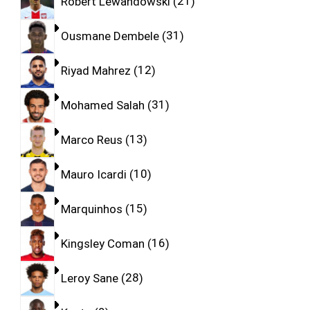
Robert Lewandowski
21
Ousmane Dembele
31
Riyad Mahrez
12
Mohamed Salah
31
Marco Reus
13
Mauro Icardi
10
Marquinhos
15
Kingsley Coman
16
Leroy Sane
28