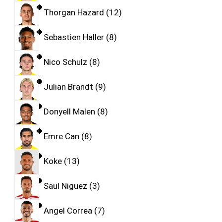
Thorgan Hazard
12
Sebastien Haller
8
Nico Schulz
8
Julian Brandt
9
Donyell Malen
8
Emre Can
8
Koke
13
Saul Niguez
3
Angel Correa
7