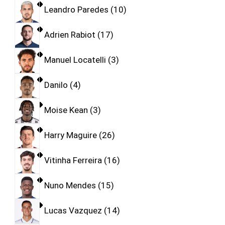
Leandro Paredes
10
Adrien Rabiot
17
Manuel Locatelli
3
Danilo
4
Moise Kean
3
Harry Maguire
26
Vitinha Ferreira
16
Nuno Mendes
15
Lucas Vazquez
14