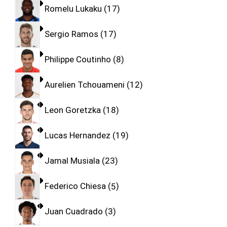
Romelu Lukaku
17
Sergio Ramos
17
Philippe Coutinho
8
Aurelien Tchouameni
12
Leon Goretzka
18
Lucas Hernandez
19
Jamal Musiala
23
Federico Chiesa
5
Juan Cuadrado
3