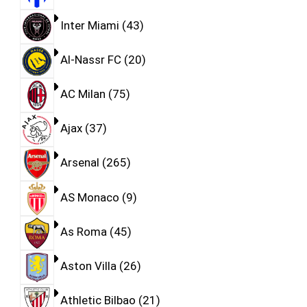
Inter Miami
43
Al-Nassr FC
20
AC Milan
75
Ajax
37
Arsenal
265
AS Monaco
9
As Roma
45
Aston Villa
26
Athletic Bilbao
21