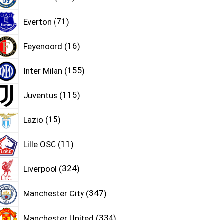
Everton
71
Feyenoord
16
Inter Milan
155
Juventus
115
Lazio
15
Lille OSC
11
Liverpool
324
Manchester City
347
Manchester United
334