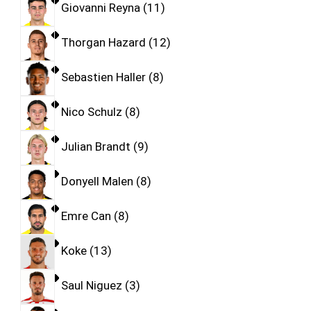
Giovanni Reyna
11
Thorgan Hazard
12
Sebastien Haller
8
Nico Schulz
8
Julian Brandt
9
Donyell Malen
8
Emre Can
8
Koke
13
Saul Niguez
3