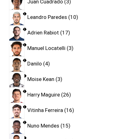
Juan Cuadrado
3
Leandro Paredes
10
Adrien Rabiot
17
Manuel Locatelli
3
Danilo
4
Moise Kean
3
Harry Maguire
26
Vitinha Ferreira
16
Nuno Mendes
15