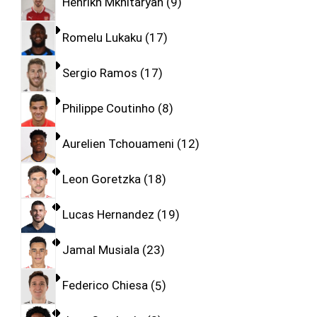
Henrikh Mkhitaryan
9
Romelu Lukaku
17
Sergio Ramos
17
Philippe Coutinho
8
Aurelien Tchouameni
12
Leon Goretzka
18
Lucas Hernandez
19
Jamal Musiala
23
Federico Chiesa
5