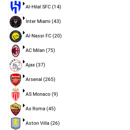
Al-Hilal SFC
14
Inter Miami
43
Al-Nassr FC
20
AC Milan
75
Ajax
37
Arsenal
265
AS Monaco
9
As Roma
45
Aston Villa
26