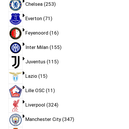
Chelsea
253
Everton
71
Feyenoord
16
Inter Milan
155
Juventus
115
Lazio
15
Lille OSC
11
Liverpool
324
Manchester City
347