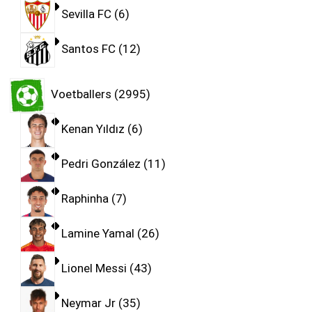
Sevilla FC
6
Santos FC
12
Voetballers
2995
Kenan Yıldız
6
Pedri González
11
Raphinha
7
Lamine Yamal
26
Lionel Messi
43
Neymar Jr
35