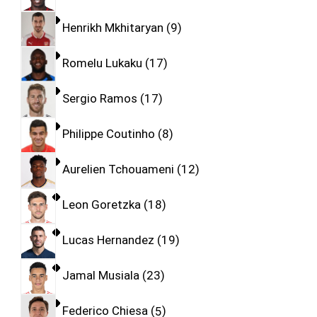
Henrikh Mkhitaryan
9
Romelu Lukaku
17
Sergio Ramos
17
Philippe Coutinho
8
Aurelien Tchouameni
12
Leon Goretzka
18
Lucas Hernandez
19
Jamal Musiala
23
Federico Chiesa
5