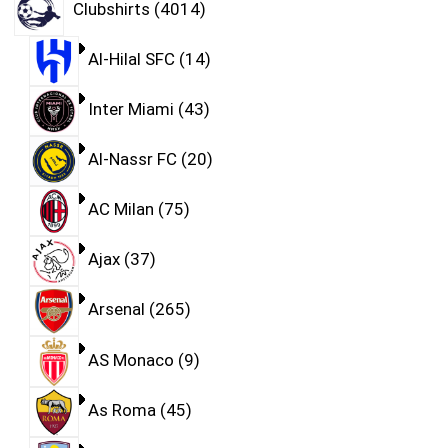
Clubshirts
4014
Al-Hilal SFC
14
Inter Miami
43
Al-Nassr FC
20
AC Milan
75
Ajax
37
Arsenal
265
AS Monaco
9
As Roma
45