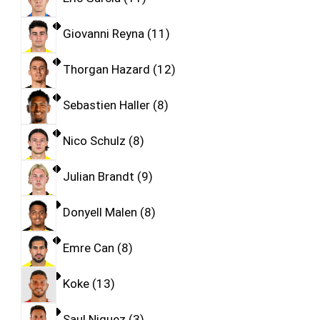
Giovanni Reyna
11
Thorgan Hazard
12
Sebastien Haller
8
Nico Schulz
8
Julian Brandt
9
Donyell Malen
8
Emre Can
8
Koke
13
Saul Niguez
3