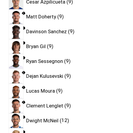
Cesar Azpilicueta
9
Matt Doherty
9
Davinson Sanchez
9
Bryan Gil
9
Ryan Sessegnon
9
Dejan Kulusevski
9
Lucas Moura
9
Clement Lenglet
9
Dwight McNeil
12