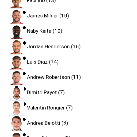
Fabinho
13
James Milner
10
Naby Keita
10
Jordan Henderson
16
Luis Diaz
14
Andrew Robertson
11
Dimitri Payet
7
Valentin Rongier
7
Andrea Belotti
3