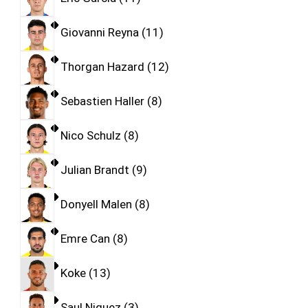
Giovanni Reyna
11
Thorgan Hazard
12
Sebastien Haller
8
Nico Schulz
8
Julian Brandt
9
Donyell Malen
8
Emre Can
8
Koke
13
Saul Niguez
3