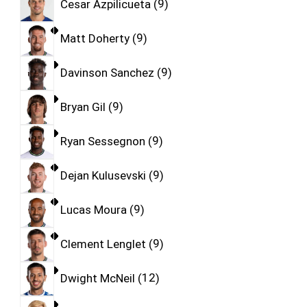
Cesar Azpilicueta
9
Matt Doherty
9
Davinson Sanchez
9
Bryan Gil
9
Ryan Sessegnon
9
Dejan Kulusevski
9
Lucas Moura
9
Clement Lenglet
9
Dwight McNeil
12