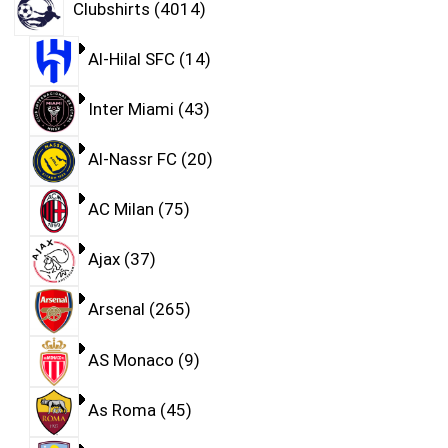
Clubshirts
4014
Al-Hilal SFC
14
Inter Miami
43
Al-Nassr FC
20
AC Milan
75
Ajax
37
Arsenal
265
AS Monaco
9
As Roma
45