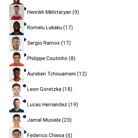
Henrikh Mkhitaryan
9
Romelu Lukaku
17
Sergio Ramos
17
Philippe Coutinho
8
Aurelien Tchouameni
12
Leon Goretzka
18
Lucas Hernandez
19
Jamal Musiala
23
Federico Chiesa
5