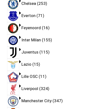
Chelsea
253
Everton
71
Feyenoord
16
Inter Milan
155
Juventus
115
Lazio
15
Lille OSC
11
Liverpool
324
Manchester City
347