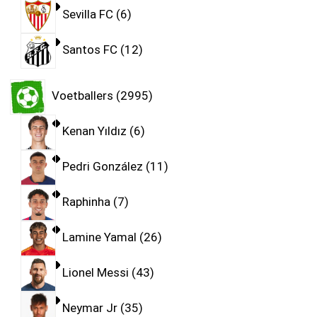
Sevilla FC
6
Santos FC
12
Voetballers
2995
Kenan Yıldız
6
Pedri González
11
Raphinha
7
Lamine Yamal
26
Lionel Messi
43
Neymar Jr
35