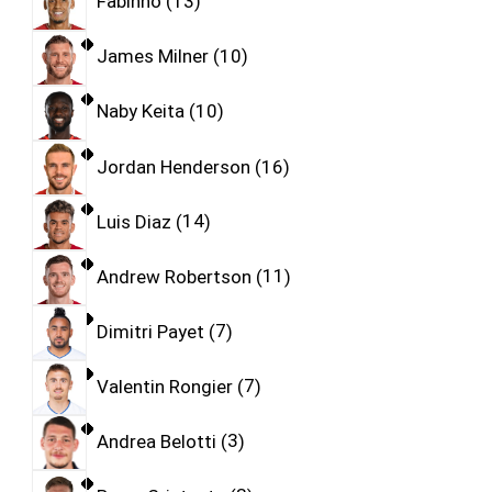
Fabinho
13
James Milner
10
Naby Keita
10
Jordan Henderson
16
Luis Diaz
14
Andrew Robertson
11
Dimitri Payet
7
Valentin Rongier
7
Andrea Belotti
3