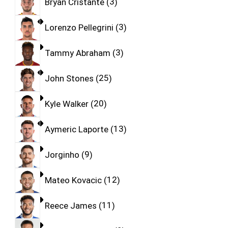
Bryan Cristante
3
Lorenzo Pellegrini
3
Tammy Abraham
3
John Stones
25
Kyle Walker
20
Aymeric Laporte
13
Jorginho
9
Mateo Kovacic
12
Reece James
11