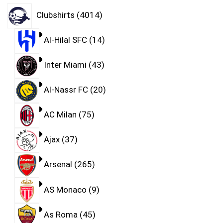
Clubshirts
4014
Al-Hilal SFC
14
Inter Miami
43
Al-Nassr FC
20
AC Milan
75
Ajax
37
Arsenal
265
AS Monaco
9
As Roma
45