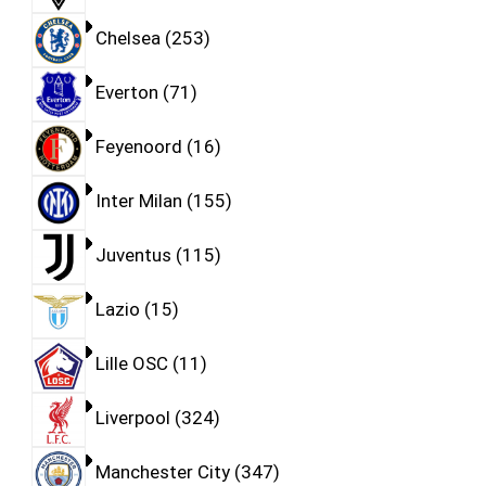
Chelsea
253
Everton
71
Feyenoord
16
Inter Milan
155
Juventus
115
Lazio
15
Lille OSC
11
Liverpool
324
Manchester City
347