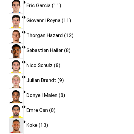
Eric Garcia
11
Giovanni Reyna
11
Thorgan Hazard
12
Sebastien Haller
8
Nico Schulz
8
Julian Brandt
9
Donyell Malen
8
Emre Can
8
Koke
13