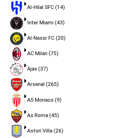
Al-Hilal SFC
14
Inter Miami
43
Al-Nassr FC
20
AC Milan
75
Ajax
37
Arsenal
265
AS Monaco
9
As Roma
45
Aston Villa
26