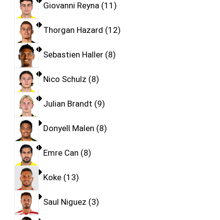
Giovanni Reyna
11
Thorgan Hazard
12
Sebastien Haller
8
Nico Schulz
8
Julian Brandt
9
Donyell Malen
8
Emre Can
8
Koke
13
Saul Niguez
3