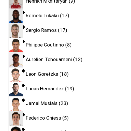
Henrikh Mkhitaryan
9
Romelu Lukaku
17
Sergio Ramos
17
Philippe Coutinho
8
Aurelien Tchouameni
12
Leon Goretzka
18
Lucas Hernandez
19
Jamal Musiala
23
Federico Chiesa
5