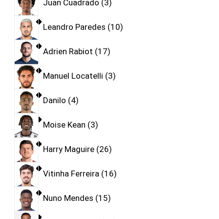
Juan Cuadrado
3
Leandro Paredes
10
Adrien Rabiot
17
Manuel Locatelli
3
Danilo
4
Moise Kean
3
Harry Maguire
26
Vitinha Ferreira
16
Nuno Mendes
15