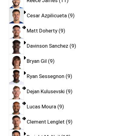
Reece James
11
Cesar Azpilicueta
9
Matt Doherty
9
Davinson Sanchez
9
Bryan Gil
9
Ryan Sessegnon
9
Dejan Kulusevski
9
Lucas Moura
9
Clement Lenglet
9