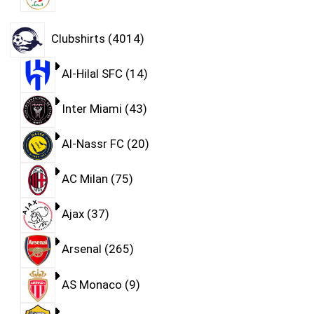
Clubshirts
4014
Al-Hilal SFC
14
Inter Miami
43
Al-Nassr FC
20
AC Milan
75
Ajax
37
Arsenal
265
AS Monaco
9