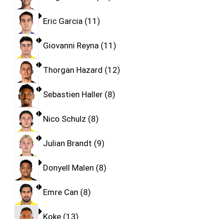
Eric Garcia
11
Giovanni Reyna
11
Thorgan Hazard
12
Sebastien Haller
8
Nico Schulz
8
Julian Brandt
9
Donyell Malen
8
Emre Can
8
Koke
13