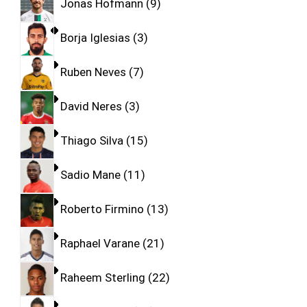
Jonas Hofmann
9
Borja Iglesias
3
Ruben Neves
7
David Neres
3
Thiago Silva
15
Sadio Mane
11
Roberto Firmino
13
Raphael Varane
21
Raheem Sterling
22