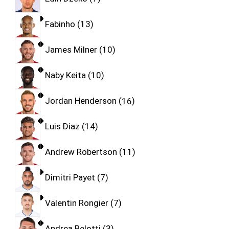
Fabinho
13
James Milner
10
Naby Keita
10
Jordan Henderson
16
Luis Diaz
14
Andrew Robertson
11
Dimitri Payet
7
Valentin Rongier
7
Andrea Belotti
3