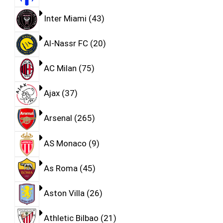
Inter Miami
43
Al-Nassr FC
20
AC Milan
75
Ajax
37
Arsenal
265
AS Monaco
9
As Roma
45
Aston Villa
26
Athletic Bilbao
21