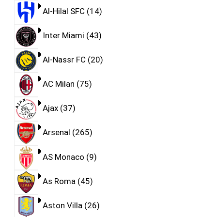
Al-Hilal SFC
14
Inter Miami
43
Al-Nassr FC
20
AC Milan
75
Ajax
37
Arsenal
265
AS Monaco
9
As Roma
45
Aston Villa
26