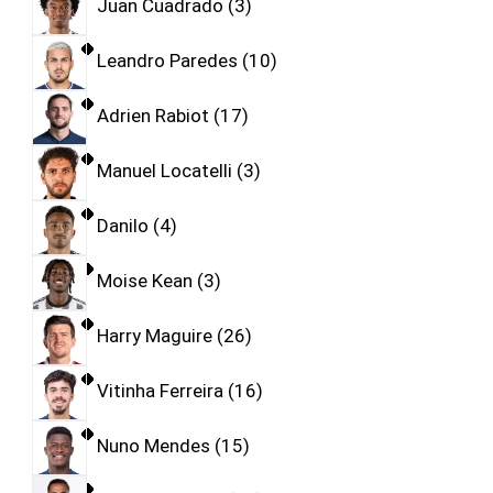
Juan Cuadrado
3
Leandro Paredes
10
Adrien Rabiot
17
Manuel Locatelli
3
Danilo
4
Moise Kean
3
Harry Maguire
26
Vitinha Ferreira
16
Nuno Mendes
15