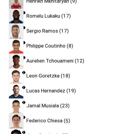
Henrikh Mkhitaryan
9
Romelu Lukaku
17
Sergio Ramos
17
Philippe Coutinho
8
Aurelien Tchouameni
12
Leon Goretzka
18
Lucas Hernandez
19
Jamal Musiala
23
Federico Chiesa
5