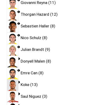
Giovanni Reyna
11
Thorgan Hazard
12
Sebastien Haller
8
Nico Schulz
8
Julian Brandt
9
Donyell Malen
8
Emre Can
8
Koke
13
Saul Niguez
3