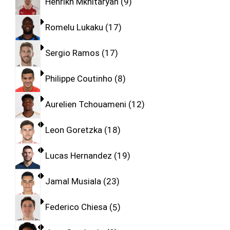
Henrikh Mkhitaryan
9
Romelu Lukaku
17
Sergio Ramos
17
Philippe Coutinho
8
Aurelien Tchouameni
12
Leon Goretzka
18
Lucas Hernandez
19
Jamal Musiala
23
Federico Chiesa
5