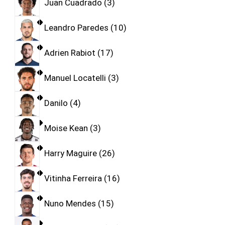
Juan Cuadrado
3
Leandro Paredes
10
Adrien Rabiot
17
Manuel Locatelli
3
Danilo
4
Moise Kean
3
Harry Maguire
26
Vitinha Ferreira
16
Nuno Mendes
15