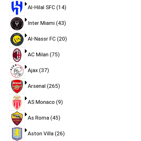
Al-Hilal SFC
14
Inter Miami
43
Al-Nassr FC
20
AC Milan
75
Ajax
37
Arsenal
265
AS Monaco
9
As Roma
45
Aston Villa
26