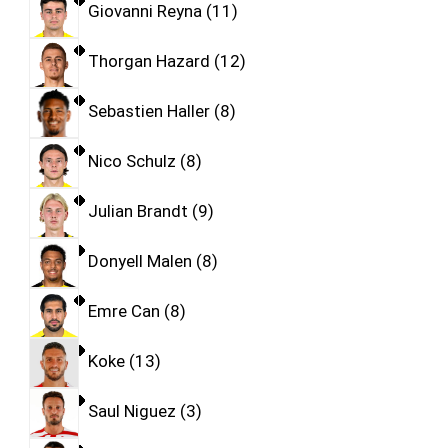
Giovanni Reyna
11
Thorgan Hazard
12
Sebastien Haller
8
Nico Schulz
8
Julian Brandt
9
Donyell Malen
8
Emre Can
8
Koke
13
Saul Niguez
3