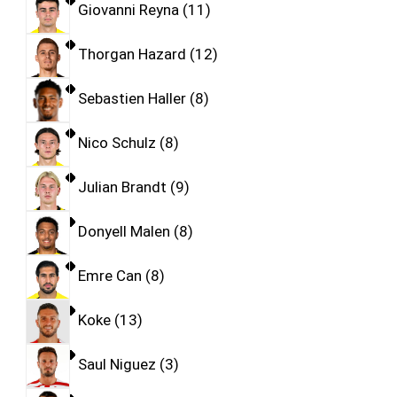
Giovanni Reyna
11
Thorgan Hazard
12
Sebastien Haller
8
Nico Schulz
8
Julian Brandt
9
Donyell Malen
8
Emre Can
8
Koke
13
Saul Niguez
3