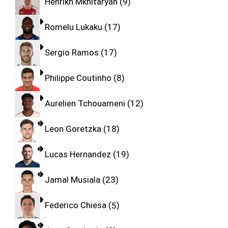
Henrikh Mkhitaryan
9
Romelu Lukaku
17
Sergio Ramos
17
Philippe Coutinho
8
Aurelien Tchouameni
12
Leon Goretzka
18
Lucas Hernandez
19
Jamal Musiala
23
Federico Chiesa
5