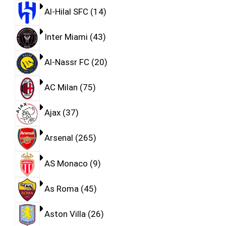
Al-Hilal SFC
14
Inter Miami
43
Al-Nassr FC
20
AC Milan
75
Ajax
37
Arsenal
265
AS Monaco
9
As Roma
45
Aston Villa
26