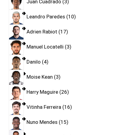
Juan Cuadrado
3
Leandro Paredes
10
Adrien Rabiot
17
Manuel Locatelli
3
Danilo
4
Moise Kean
3
Harry Maguire
26
Vitinha Ferreira
16
Nuno Mendes
15