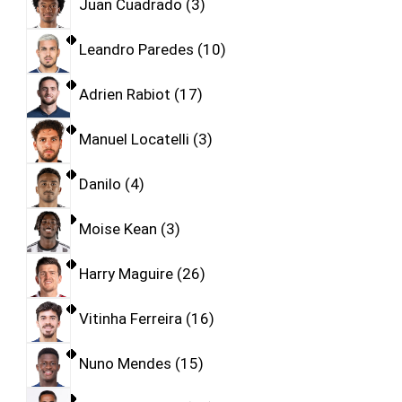
Juan Cuadrado
3
Leandro Paredes
10
Adrien Rabiot
17
Manuel Locatelli
3
Danilo
4
Moise Kean
3
Harry Maguire
26
Vitinha Ferreira
16
Nuno Mendes
15