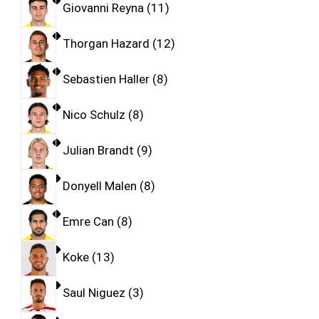
Giovanni Reyna
11
Thorgan Hazard
12
Sebastien Haller
8
Nico Schulz
8
Julian Brandt
9
Donyell Malen
8
Emre Can
8
Koke
13
Saul Niguez
3