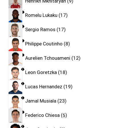
Henrikh Mkhitaryan
9
Romelu Lukaku
17
Sergio Ramos
17
Philippe Coutinho
8
Aurelien Tchouameni
12
Leon Goretzka
18
Lucas Hernandez
19
Jamal Musiala
23
Federico Chiesa
5