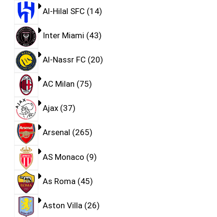
Al-Hilal SFC
14
Inter Miami
43
Al-Nassr FC
20
AC Milan
75
Ajax
37
Arsenal
265
AS Monaco
9
As Roma
45
Aston Villa
26