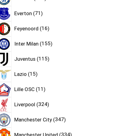
Everton
71
Feyenoord
16
Inter Milan
155
Juventus
115
Lazio
15
Lille OSC
11
Liverpool
324
Manchester City
347
Manchester United
334