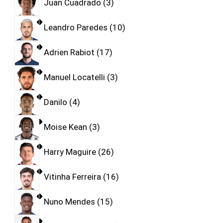
Juan Cuadrado
3
Leandro Paredes
10
Adrien Rabiot
17
Manuel Locatelli
3
Danilo
4
Moise Kean
3
Harry Maguire
26
Vitinha Ferreira
16
Nuno Mendes
15