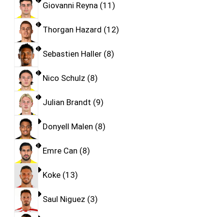
Giovanni Reyna
11
Thorgan Hazard
12
Sebastien Haller
8
Nico Schulz
8
Julian Brandt
9
Donyell Malen
8
Emre Can
8
Koke
13
Saul Niguez
3