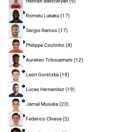
Henrikh Mkhitaryan
9
Romelu Lukaku
17
Sergio Ramos
17
Philippe Coutinho
8
Aurelien Tchouameni
12
Leon Goretzka
18
Lucas Hernandez
19
Jamal Musiala
23
Federico Chiesa
5