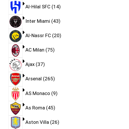
Al-Hilal SFC
14
Inter Miami
43
Al-Nassr FC
20
AC Milan
75
Ajax
37
Arsenal
265
AS Monaco
9
As Roma
45
Aston Villa
26