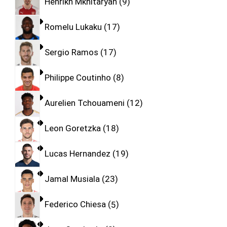
Henrikh Mkhitaryan
9
Romelu Lukaku
17
Sergio Ramos
17
Philippe Coutinho
8
Aurelien Tchouameni
12
Leon Goretzka
18
Lucas Hernandez
19
Jamal Musiala
23
Federico Chiesa
5