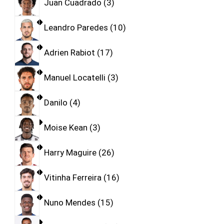
Juan Cuadrado
3
Leandro Paredes
10
Adrien Rabiot
17
Manuel Locatelli
3
Danilo
4
Moise Kean
3
Harry Maguire
26
Vitinha Ferreira
16
Nuno Mendes
15