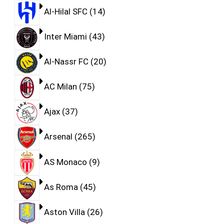
Al-Hilal SFC
14
Inter Miami
43
Al-Nassr FC
20
AC Milan
75
Ajax
37
Arsenal
265
AS Monaco
9
As Roma
45
Aston Villa
26