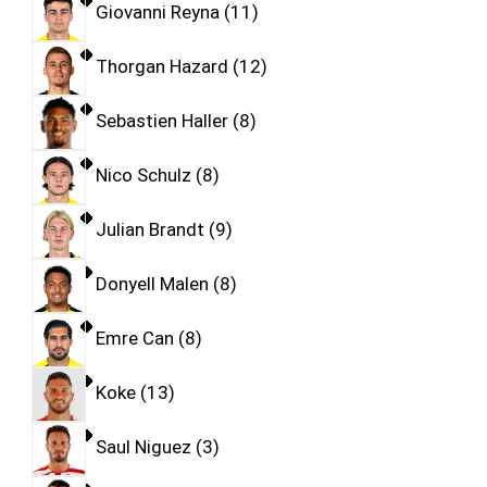
Giovanni Reyna
11
Thorgan Hazard
12
Sebastien Haller
8
Nico Schulz
8
Julian Brandt
9
Donyell Malen
8
Emre Can
8
Koke
13
Saul Niguez
3