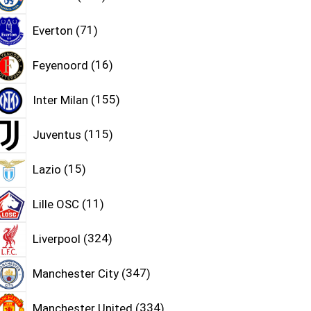
Everton
71
Feyenoord
16
Inter Milan
155
Juventus
115
Lazio
15
Lille OSC
11
Liverpool
324
Manchester City
347
Manchester United
334