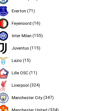
Everton
71
Feyenoord
16
Inter Milan
155
Juventus
115
Lazio
15
Lille OSC
11
Liverpool
324
Manchester City
347
Manchester United
334