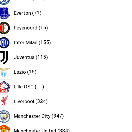
Everton
71
Feyenoord
16
Inter Milan
155
Juventus
115
Lazio
15
Lille OSC
11
Liverpool
324
Manchester City
347
Manchester United
334