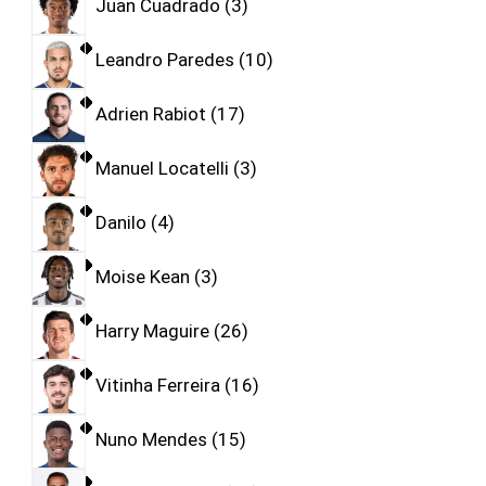
Juan Cuadrado
3
Leandro Paredes
10
Adrien Rabiot
17
Manuel Locatelli
3
Danilo
4
Moise Kean
3
Harry Maguire
26
Vitinha Ferreira
16
Nuno Mendes
15