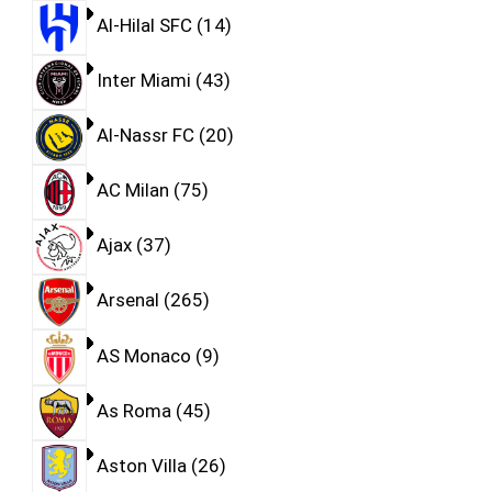
Al-Hilal SFC
14
Inter Miami
43
Al-Nassr FC
20
AC Milan
75
Ajax
37
Arsenal
265
AS Monaco
9
As Roma
45
Aston Villa
26