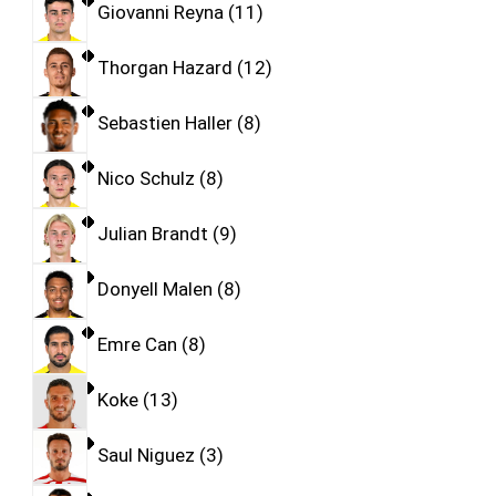
Giovanni Reyna
11
Thorgan Hazard
12
Sebastien Haller
8
Nico Schulz
8
Julian Brandt
9
Donyell Malen
8
Emre Can
8
Koke
13
Saul Niguez
3