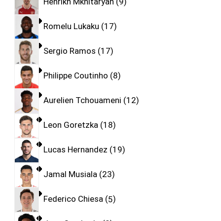
Henrikh Mkhitaryan
9
Romelu Lukaku
17
Sergio Ramos
17
Philippe Coutinho
8
Aurelien Tchouameni
12
Leon Goretzka
18
Lucas Hernandez
19
Jamal Musiala
23
Federico Chiesa
5