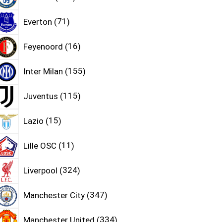
Everton
71
Feyenoord
16
Inter Milan
155
Juventus
115
Lazio
15
Lille OSC
11
Liverpool
324
Manchester City
347
Manchester United
334