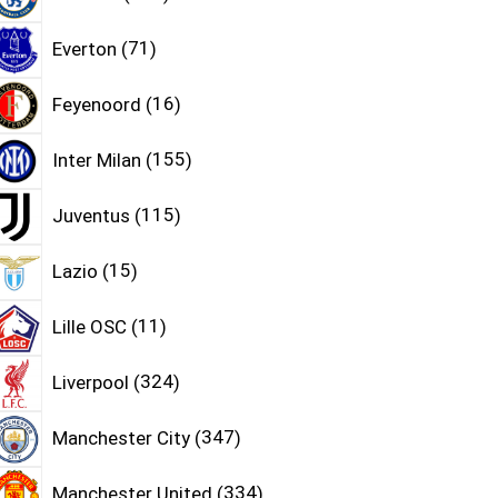
Everton
71
Feyenoord
16
Inter Milan
155
Juventus
115
Lazio
15
Lille OSC
11
Liverpool
324
Manchester City
347
Manchester United
334