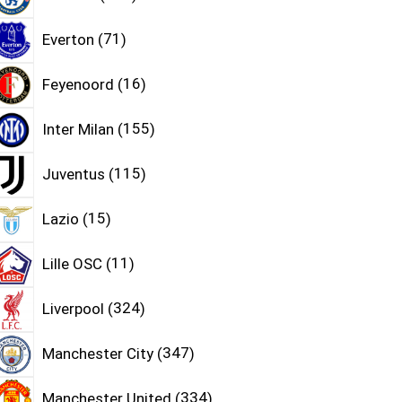
Everton
71
Feyenoord
16
Inter Milan
155
Juventus
115
Lazio
15
Lille OSC
11
Liverpool
324
Manchester City
347
Manchester United
334