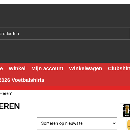
e
Winkel
Mijn account
Winkelwagen
Clubshir
026 Voetbalshirts
 Heren”
HEREN