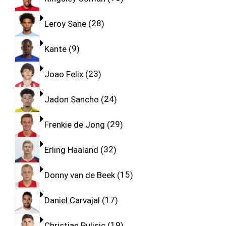
Leroy Sane
28
Kante
9
Joao Felix
23
Jadon Sancho
24
Frenkie de Jong
29
Erling Haaland
32
Donny van de Beek
15
Daniel Carvajal
17
Christian Pulisic
19