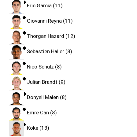
Eric Garcia
11
Giovanni Reyna
11
Thorgan Hazard
12
Sebastien Haller
8
Nico Schulz
8
Julian Brandt
9
Donyell Malen
8
Emre Can
8
Koke
13