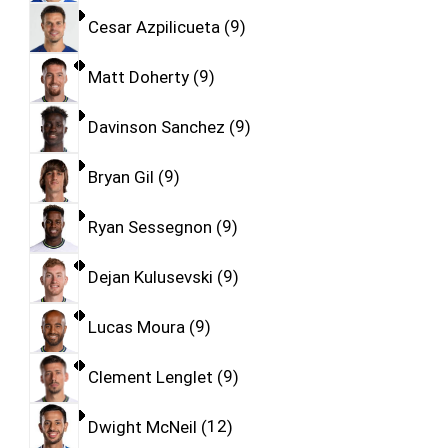
Cesar Azpilicueta
9
Matt Doherty
9
Davinson Sanchez
9
Bryan Gil
9
Ryan Sessegnon
9
Dejan Kulusevski
9
Lucas Moura
9
Clement Lenglet
9
Dwight McNeil
12