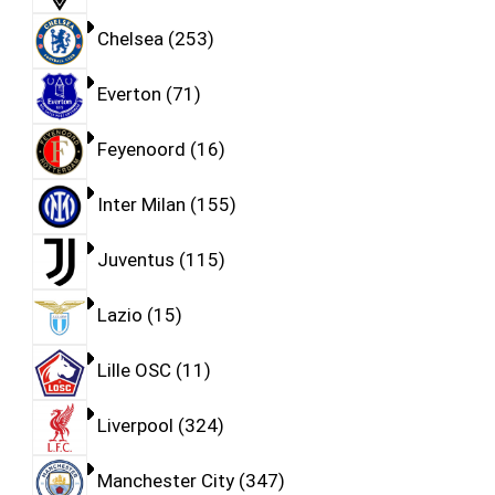
Chelsea
253
Everton
71
Feyenoord
16
Inter Milan
155
Juventus
115
Lazio
15
Lille OSC
11
Liverpool
324
Manchester City
347