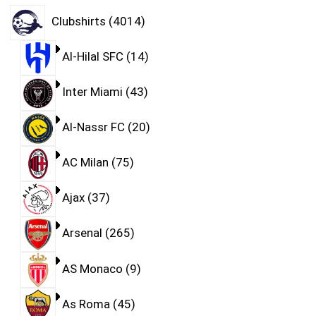
Clubshirts
4014
Al-Hilal SFC
14
Inter Miami
43
Al-Nassr FC
20
AC Milan
75
Ajax
37
Arsenal
265
AS Monaco
9
As Roma
45