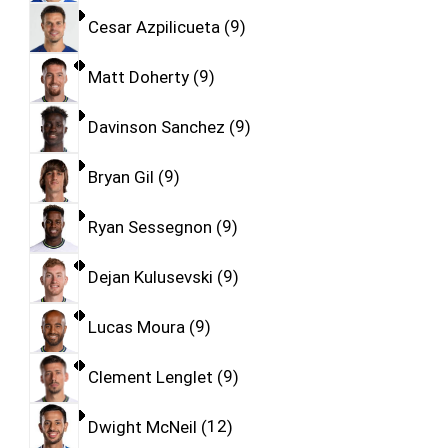
Cesar Azpilicueta
9
Matt Doherty
9
Davinson Sanchez
9
Bryan Gil
9
Ryan Sessegnon
9
Dejan Kulusevski
9
Lucas Moura
9
Clement Lenglet
9
Dwight McNeil
12