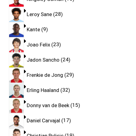
Leroy Sane
28
Kante
9
Joao Felix
23
Jadon Sancho
24
Frenkie de Jong
29
Erling Haaland
32
Donny van de Beek
15
Daniel Carvajal
17
Christian Pulisic
19