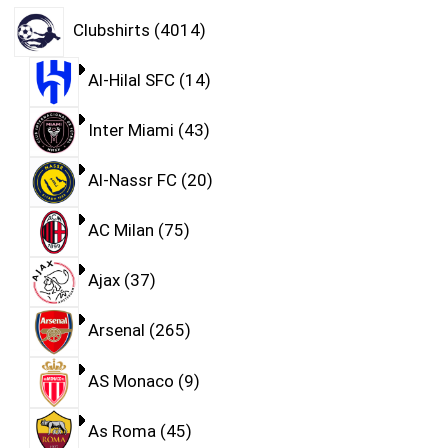
Clubshirts
4014
Al-Hilal SFC
14
Inter Miami
43
Al-Nassr FC
20
AC Milan
75
Ajax
37
Arsenal
265
AS Monaco
9
As Roma
45