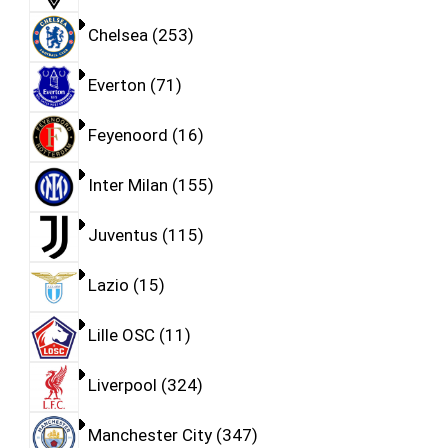
Chelsea
253
Everton
71
Feyenoord
16
Inter Milan
155
Juventus
115
Lazio
15
Lille OSC
11
Liverpool
324
Manchester City
347