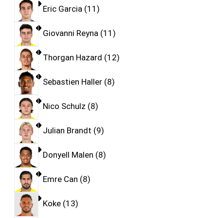
Eric Garcia
11
Giovanni Reyna
11
Thorgan Hazard
12
Sebastien Haller
8
Nico Schulz
8
Julian Brandt
9
Donyell Malen
8
Emre Can
8
Koke
13