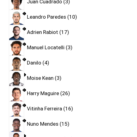
Juan Cuadrado
3
Leandro Paredes
10
Adrien Rabiot
17
Manuel Locatelli
3
Danilo
4
Moise Kean
3
Harry Maguire
26
Vitinha Ferreira
16
Nuno Mendes
15