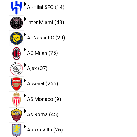
Al-Hilal SFC
14
Inter Miami
43
Al-Nassr FC
20
AC Milan
75
Ajax
37
Arsenal
265
AS Monaco
9
As Roma
45
Aston Villa
26