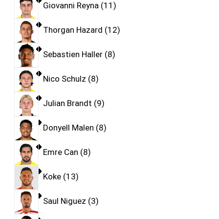
Giovanni Reyna
11
Thorgan Hazard
12
Sebastien Haller
8
Nico Schulz
8
Julian Brandt
9
Donyell Malen
8
Emre Can
8
Koke
13
Saul Niguez
3