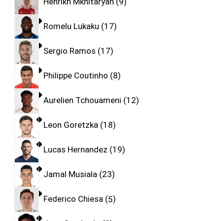
Henrikh Mkhitaryan
9
Romelu Lukaku
17
Sergio Ramos
17
Philippe Coutinho
8
Aurelien Tchouameni
12
Leon Goretzka
18
Lucas Hernandez
19
Jamal Musiala
23
Federico Chiesa
5