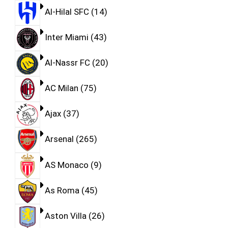
Al-Hilal SFC
14
Inter Miami
43
Al-Nassr FC
20
AC Milan
75
Ajax
37
Arsenal
265
AS Monaco
9
As Roma
45
Aston Villa
26