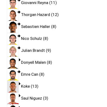
Giovanni Reyna
11
Thorgan Hazard
12
Sebastien Haller
8
Nico Schulz
8
Julian Brandt
9
Donyell Malen
8
Emre Can
8
Koke
13
Saul Niguez
3