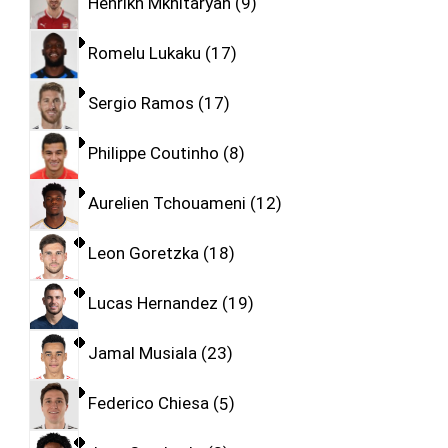
Henrikh Mkhitaryan
9
Romelu Lukaku
17
Sergio Ramos
17
Philippe Coutinho
8
Aurelien Tchouameni
12
Leon Goretzka
18
Lucas Hernandez
19
Jamal Musiala
23
Federico Chiesa
5