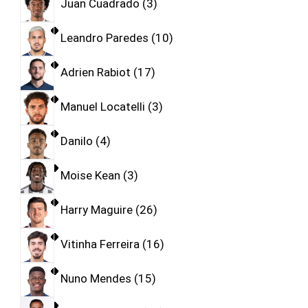
Juan Cuadrado
3
Leandro Paredes
10
Adrien Rabiot
17
Manuel Locatelli
3
Danilo
4
Moise Kean
3
Harry Maguire
26
Vitinha Ferreira
16
Nuno Mendes
15