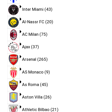
Inter Miami
43
Al-Nassr FC
20
AC Milan
75
Ajax
37
Arsenal
265
AS Monaco
9
As Roma
45
Aston Villa
26
Athletic Bilbao
21