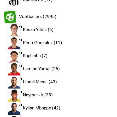
Voetballers
2995
Kenan Yıldız
6
Pedri González
11
Raphinha
7
Lamine Yamal
26
Lionel Messi
43
Neymar Jr
35
Kylian Mbappe
42