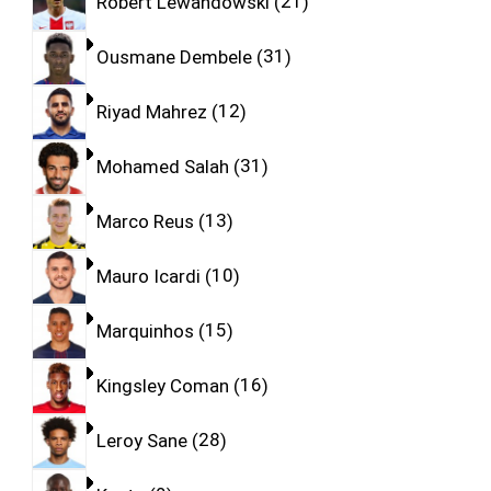
Robert Lewandowski
21
Ousmane Dembele
31
Riyad Mahrez
12
Mohamed Salah
31
Marco Reus
13
Mauro Icardi
10
Marquinhos
15
Kingsley Coman
16
Leroy Sane
28