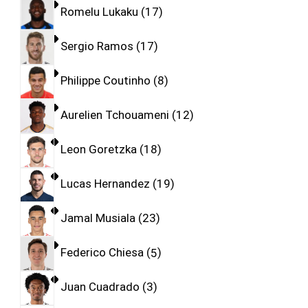
Romelu Lukaku
17
Sergio Ramos
17
Philippe Coutinho
8
Aurelien Tchouameni
12
Leon Goretzka
18
Lucas Hernandez
19
Jamal Musiala
23
Federico Chiesa
5
Juan Cuadrado
3