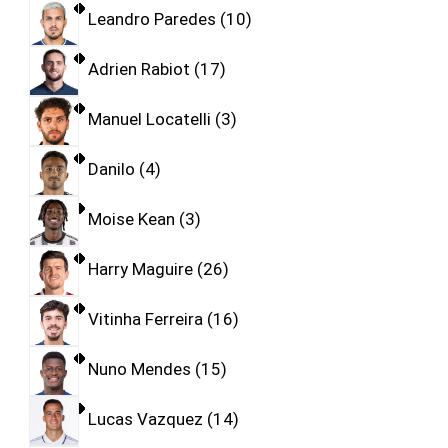
Leandro Paredes
10
Adrien Rabiot
17
Manuel Locatelli
3
Danilo
4
Moise Kean
3
Harry Maguire
26
Vitinha Ferreira
16
Nuno Mendes
15
Lucas Vazquez
14