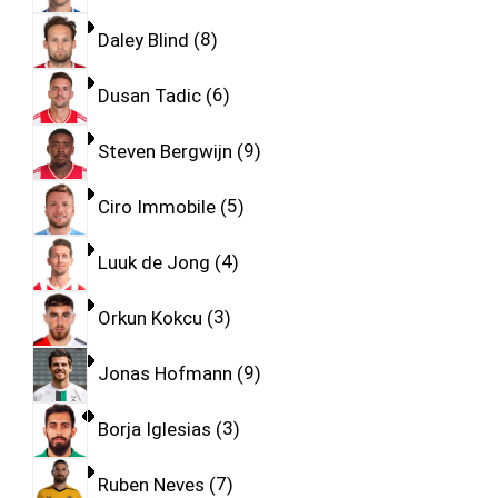
Daley Blind
8
Dusan Tadic
6
Steven Bergwijn
9
Ciro Immobile
5
Luuk de Jong
4
Orkun Kokcu
3
Jonas Hofmann
9
Borja Iglesias
3
Ruben Neves
7