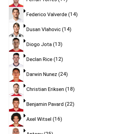
Federico Valverde
14
Dusan Vlahovic
14
Diogo Jota
13
Declan Rice
12
Darwin Nunez
24
Christian Eriksen
18
Benjamin Pavard
22
Axel Witsel
16
Antony
25