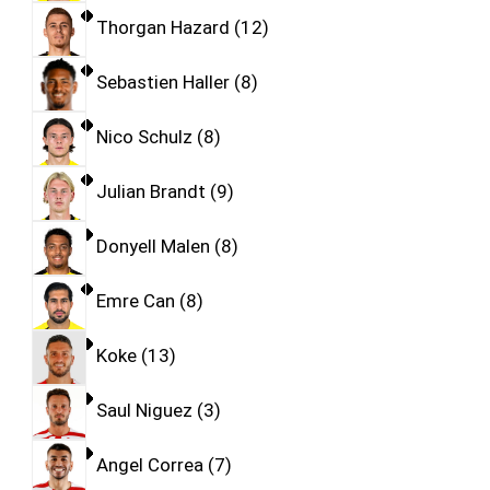
Thorgan Hazard
12
Sebastien Haller
8
Nico Schulz
8
Julian Brandt
9
Donyell Malen
8
Emre Can
8
Koke
13
Saul Niguez
3
Angel Correa
7