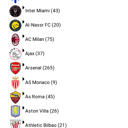
Inter Miami
43
Al-Nassr FC
20
AC Milan
75
Ajax
37
Arsenal
265
AS Monaco
9
As Roma
45
Aston Villa
26
Athletic Bilbao
21