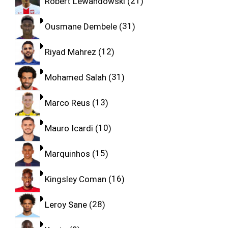
Robert Lewandowski
21
Ousmane Dembele
31
Riyad Mahrez
12
Mohamed Salah
31
Marco Reus
13
Mauro Icardi
10
Marquinhos
15
Kingsley Coman
16
Leroy Sane
28