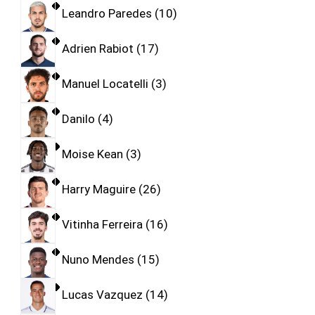
Leandro Paredes
10
Adrien Rabiot
17
Manuel Locatelli
3
Danilo
4
Moise Kean
3
Harry Maguire
26
Vitinha Ferreira
16
Nuno Mendes
15
Lucas Vazquez
14