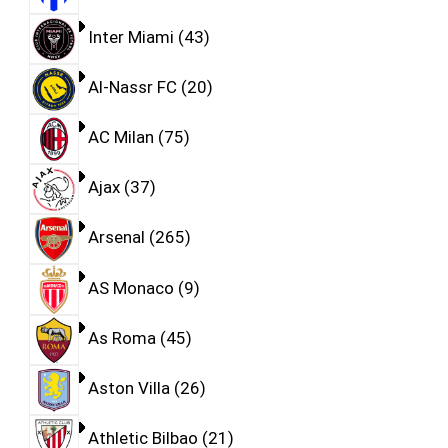
Inter Miami
43
Al-Nassr FC
20
AC Milan
75
Ajax
37
Arsenal
265
AS Monaco
9
As Roma
45
Aston Villa
26
Athletic Bilbao
21