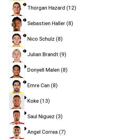
Thorgan Hazard
12
Sebastien Haller
8
Nico Schulz
8
Julian Brandt
9
Donyell Malen
8
Emre Can
8
Koke
13
Saul Niguez
3
Angel Correa
7