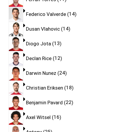
Federico Valverde
14
Dusan Vlahovic
14
Diogo Jota
13
Declan Rice
12
Darwin Nunez
24
Christian Eriksen
18
Benjamin Pavard
22
Axel Witsel
16
Antony
25