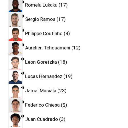
Romelu Lukaku
17
Sergio Ramos
17
Philippe Coutinho
8
Aurelien Tchouameni
12
Leon Goretzka
18
Lucas Hernandez
19
Jamal Musiala
23
Federico Chiesa
5
Juan Cuadrado
3