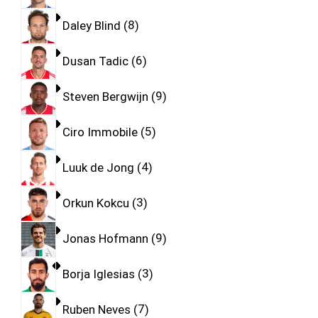
Daley Blind
8
Dusan Tadic
6
Steven Bergwijn
9
Ciro Immobile
5
Luuk de Jong
4
Orkun Kokcu
3
Jonas Hofmann
9
Borja Iglesias
3
Ruben Neves
7