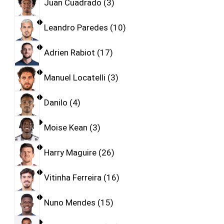
Juan Cuadrado
3
Leandro Paredes
10
Adrien Rabiot
17
Manuel Locatelli
3
Danilo
4
Moise Kean
3
Harry Maguire
26
Vitinha Ferreira
16
Nuno Mendes
15