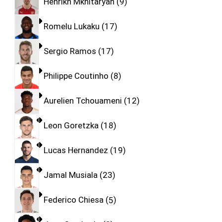
Henrikh Mkhitaryan
9
Romelu Lukaku
17
Sergio Ramos
17
Philippe Coutinho
8
Aurelien Tchouameni
12
Leon Goretzka
18
Lucas Hernandez
19
Jamal Musiala
23
Federico Chiesa
5