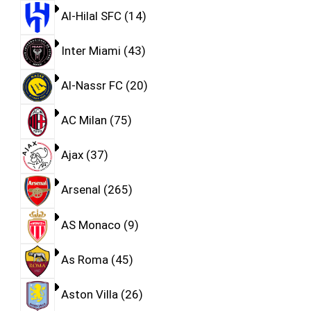
Al-Hilal SFC
14
Inter Miami
43
Al-Nassr FC
20
AC Milan
75
Ajax
37
Arsenal
265
AS Monaco
9
As Roma
45
Aston Villa
26