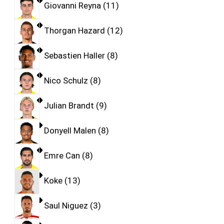
Giovanni Reyna
11
Thorgan Hazard
12
Sebastien Haller
8
Nico Schulz
8
Julian Brandt
9
Donyell Malen
8
Emre Can
8
Koke
13
Saul Niguez
3