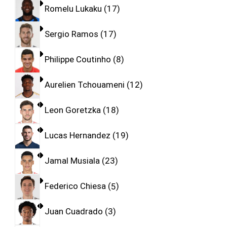
Romelu Lukaku
17
Sergio Ramos
17
Philippe Coutinho
8
Aurelien Tchouameni
12
Leon Goretzka
18
Lucas Hernandez
19
Jamal Musiala
23
Federico Chiesa
5
Juan Cuadrado
3