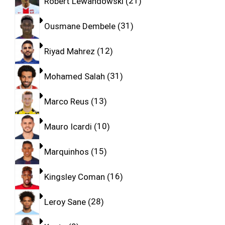
Robert Lewandowski
21
Ousmane Dembele
31
Riyad Mahrez
12
Mohamed Salah
31
Marco Reus
13
Mauro Icardi
10
Marquinhos
15
Kingsley Coman
16
Leroy Sane
28