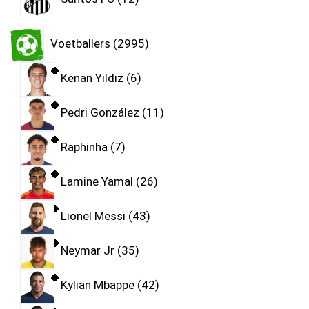
Voetballers
2995
Kenan Yıldız
6
Pedri González
11
Raphinha
7
Lamine Yamal
26
Lionel Messi
43
Neymar Jr
35
Kylian Mbappe
42