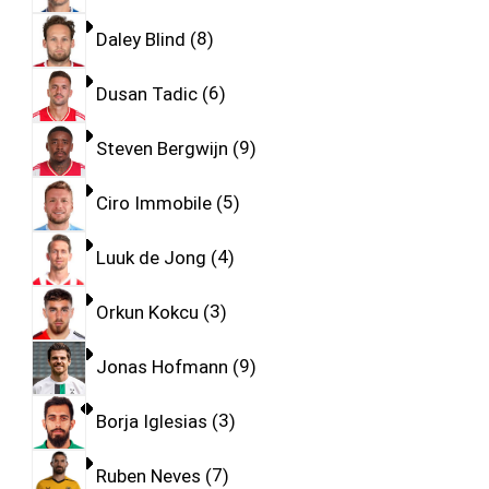
Daley Blind
8
Dusan Tadic
6
Steven Bergwijn
9
Ciro Immobile
5
Luuk de Jong
4
Orkun Kokcu
3
Jonas Hofmann
9
Borja Iglesias
3
Ruben Neves
7