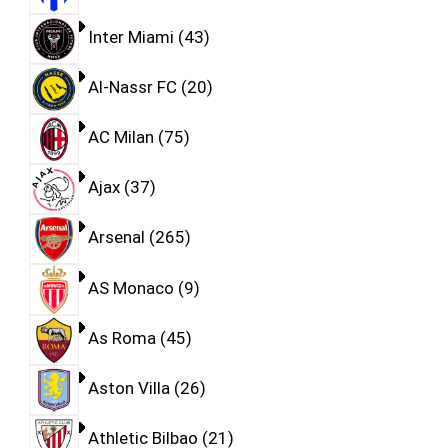
Inter Miami
43
Al-Nassr FC
20
AC Milan
75
Ajax
37
Arsenal
265
AS Monaco
9
As Roma
45
Aston Villa
26
Athletic Bilbao
21