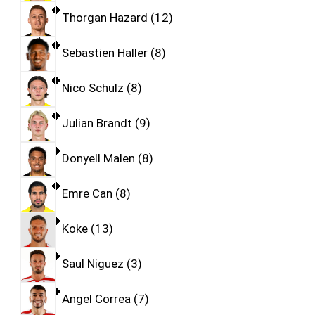
Thorgan Hazard
12
Sebastien Haller
8
Nico Schulz
8
Julian Brandt
9
Donyell Malen
8
Emre Can
8
Koke
13
Saul Niguez
3
Angel Correa
7