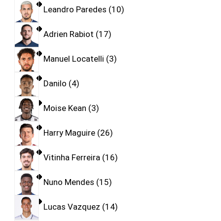
Leandro Paredes
10
Adrien Rabiot
17
Manuel Locatelli
3
Danilo
4
Moise Kean
3
Harry Maguire
26
Vitinha Ferreira
16
Nuno Mendes
15
Lucas Vazquez
14