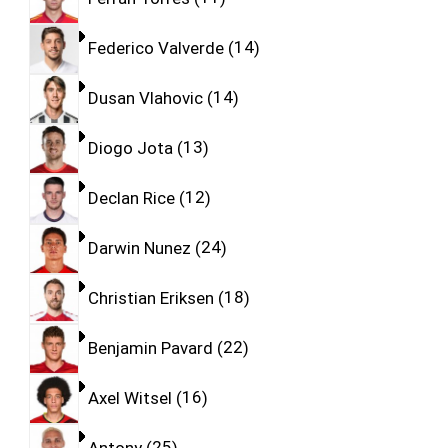
Federico Valverde
14
Dusan Vlahovic
14
Diogo Jota
13
Declan Rice
12
Darwin Nunez
24
Christian Eriksen
18
Benjamin Pavard
22
Axel Witsel
16
Antony
25