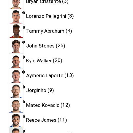
Bryan Cristante
3
Lorenzo Pellegrini
3
Tammy Abraham
3
John Stones
25
Kyle Walker
20
Aymeric Laporte
13
Jorginho
9
Mateo Kovacic
12
Reece James
11