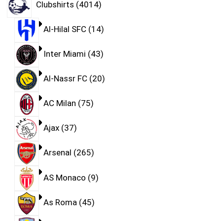
Clubshirts
4014
Al-Hilal SFC
14
Inter Miami
43
Al-Nassr FC
20
AC Milan
75
Ajax
37
Arsenal
265
AS Monaco
9
As Roma
45