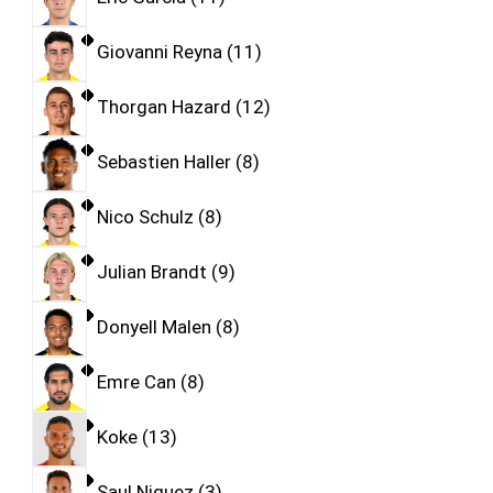
Giovanni Reyna
11
Thorgan Hazard
12
Sebastien Haller
8
Nico Schulz
8
Julian Brandt
9
Donyell Malen
8
Emre Can
8
Koke
13
Saul Niguez
3