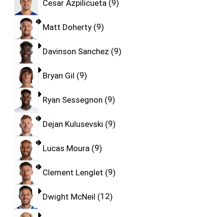
Cesar Azpilicueta
9
Matt Doherty
9
Davinson Sanchez
9
Bryan Gil
9
Ryan Sessegnon
9
Dejan Kulusevski
9
Lucas Moura
9
Clement Lenglet
9
Dwight McNeil
12