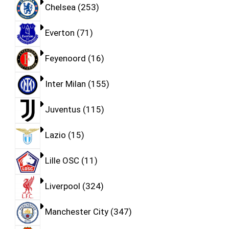
Chelsea
253
Everton
71
Feyenoord
16
Inter Milan
155
Juventus
115
Lazio
15
Lille OSC
11
Liverpool
324
Manchester City
347