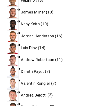
Fabinho
13
James Milner
10
Naby Keita
10
Jordan Henderson
16
Luis Diaz
14
Andrew Robertson
11
Dimitri Payet
7
Valentin Rongier
7
Andrea Belotti
3