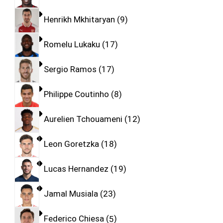
Henrikh Mkhitaryan
9
Romelu Lukaku
17
Sergio Ramos
17
Philippe Coutinho
8
Aurelien Tchouameni
12
Leon Goretzka
18
Lucas Hernandez
19
Jamal Musiala
23
Federico Chiesa
5