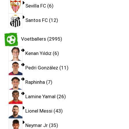
Sevilla FC
6
Santos FC
12
Voetballers
2995
Kenan Yıldız
6
Pedri González
11
Raphinha
7
Lamine Yamal
26
Lionel Messi
43
Neymar Jr
35