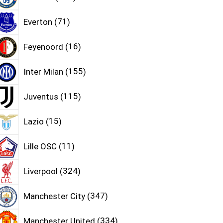
Everton
71
Feyenoord
16
Inter Milan
155
Juventus
115
Lazio
15
Lille OSC
11
Liverpool
324
Manchester City
347
Manchester United
334