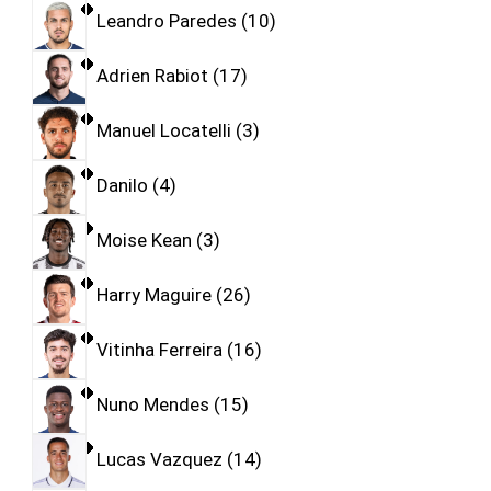
Leandro Paredes
10
Adrien Rabiot
17
Manuel Locatelli
3
Danilo
4
Moise Kean
3
Harry Maguire
26
Vitinha Ferreira
16
Nuno Mendes
15
Lucas Vazquez
14