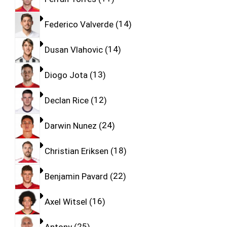
Federico Valverde
14
Dusan Vlahovic
14
Diogo Jota
13
Declan Rice
12
Darwin Nunez
24
Christian Eriksen
18
Benjamin Pavard
22
Axel Witsel
16
Antony
25