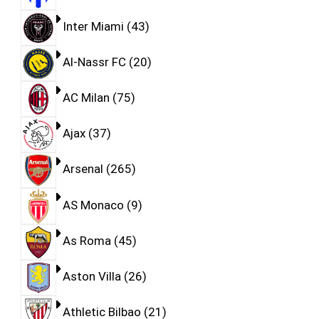
Inter Miami
43
Al-Nassr FC
20
AC Milan
75
Ajax
37
Arsenal
265
AS Monaco
9
As Roma
45
Aston Villa
26
Athletic Bilbao
21