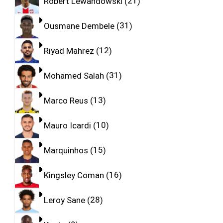
Robert Lewandowski
21
Ousmane Dembele
31
Riyad Mahrez
12
Mohamed Salah
31
Marco Reus
13
Mauro Icardi
10
Marquinhos
15
Kingsley Coman
16
Leroy Sane
28