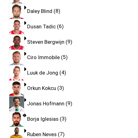
Daley Blind
8
Dusan Tadic
6
Steven Bergwijn
9
Ciro Immobile
5
Luuk de Jong
4
Orkun Kokcu
3
Jonas Hofmann
9
Borja Iglesias
3
Ruben Neves
7