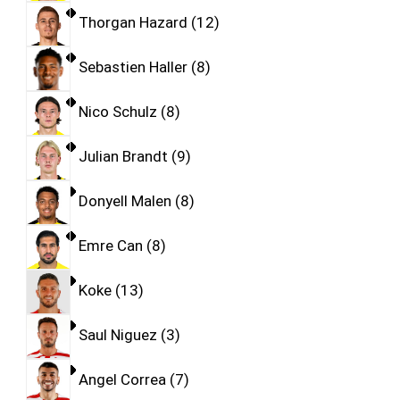
Thorgan Hazard
12
Sebastien Haller
8
Nico Schulz
8
Julian Brandt
9
Donyell Malen
8
Emre Can
8
Koke
13
Saul Niguez
3
Angel Correa
7