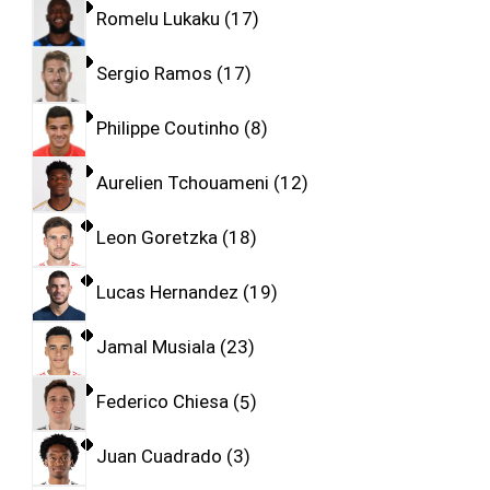
Romelu Lukaku
17
Sergio Ramos
17
Philippe Coutinho
8
Aurelien Tchouameni
12
Leon Goretzka
18
Lucas Hernandez
19
Jamal Musiala
23
Federico Chiesa
5
Juan Cuadrado
3