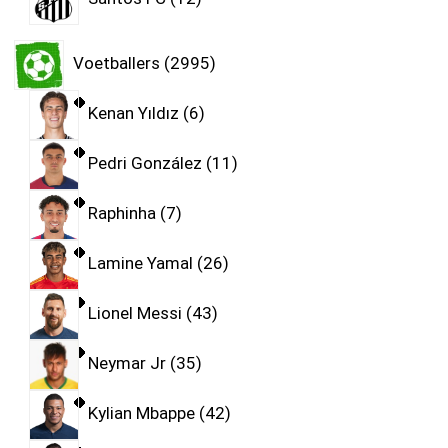
Voetballers
2995
Kenan Yıldız
6
Pedri González
11
Raphinha
7
Lamine Yamal
26
Lionel Messi
43
Neymar Jr
35
Kylian Mbappe
42