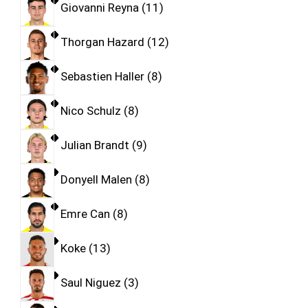
Giovanni Reyna
11
Thorgan Hazard
12
Sebastien Haller
8
Nico Schulz
8
Julian Brandt
9
Donyell Malen
8
Emre Can
8
Koke
13
Saul Niguez
3