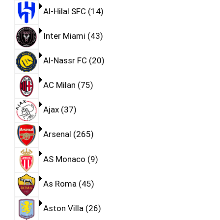
Al-Hilal SFC
14
Inter Miami
43
Al-Nassr FC
20
AC Milan
75
Ajax
37
Arsenal
265
AS Monaco
9
As Roma
45
Aston Villa
26