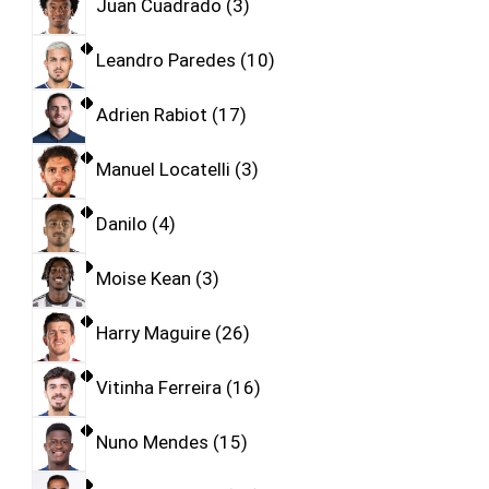
Juan Cuadrado
3
Leandro Paredes
10
Adrien Rabiot
17
Manuel Locatelli
3
Danilo
4
Moise Kean
3
Harry Maguire
26
Vitinha Ferreira
16
Nuno Mendes
15