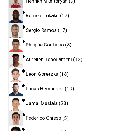
Henrikh Mkhitaryan
9
Romelu Lukaku
17
Sergio Ramos
17
Philippe Coutinho
8
Aurelien Tchouameni
12
Leon Goretzka
18
Lucas Hernandez
19
Jamal Musiala
23
Federico Chiesa
5