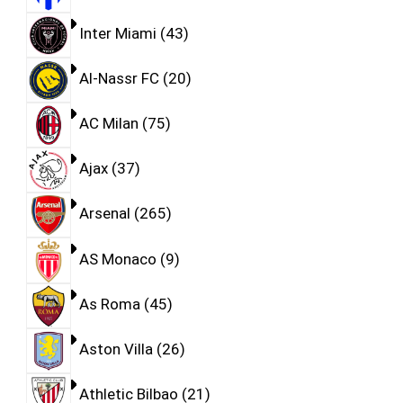
Inter Miami
43
Al-Nassr FC
20
AC Milan
75
Ajax
37
Arsenal
265
AS Monaco
9
As Roma
45
Aston Villa
26
Athletic Bilbao
21