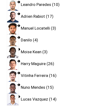
Leandro Paredes
10
Adrien Rabiot
17
Manuel Locatelli
3
Danilo
4
Moise Kean
3
Harry Maguire
26
Vitinha Ferreira
16
Nuno Mendes
15
Lucas Vazquez
14