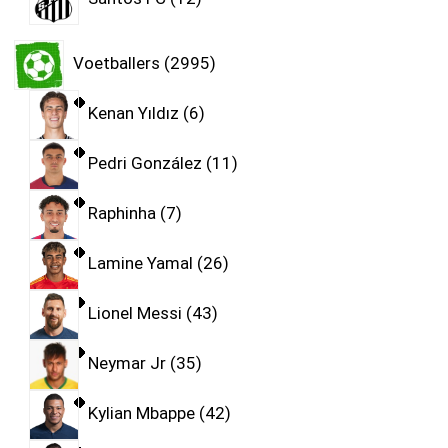
Voetballers
2995
Kenan Yıldız
6
Pedri González
11
Raphinha
7
Lamine Yamal
26
Lionel Messi
43
Neymar Jr
35
Kylian Mbappe
42