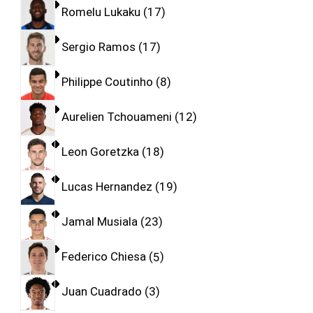
Romelu Lukaku
17
Sergio Ramos
17
Philippe Coutinho
8
Aurelien Tchouameni
12
Leon Goretzka
18
Lucas Hernandez
19
Jamal Musiala
23
Federico Chiesa
5
Juan Cuadrado
3