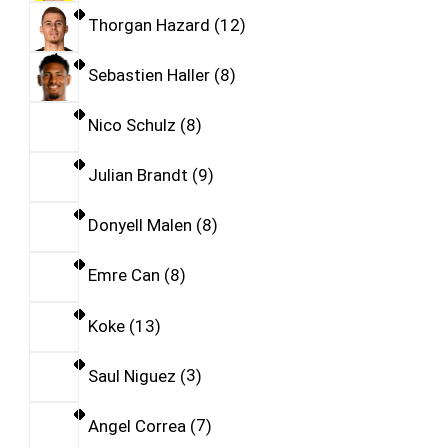
Thorgan Hazard
12
Sebastien Haller
8
Nico Schulz
8
Julian Brandt
9
Donyell Malen
8
Emre Can
8
Koke
13
Saul Niguez
3
Angel Correa
7