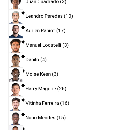
Juan Cuadrado
3
Leandro Paredes
10
Adrien Rabiot
17
Manuel Locatelli
3
Danilo
4
Moise Kean
3
Harry Maguire
26
Vitinha Ferreira
16
Nuno Mendes
15