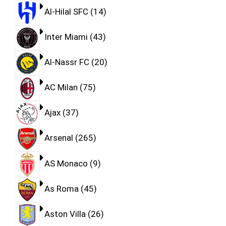
Al-Hilal SFC
14
Inter Miami
43
Al-Nassr FC
20
AC Milan
75
Ajax
37
Arsenal
265
AS Monaco
9
As Roma
45
Aston Villa
26