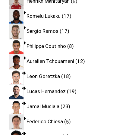
Henrikh Mkhitaryan
9
Romelu Lukaku
17
Sergio Ramos
17
Philippe Coutinho
8
Aurelien Tchouameni
12
Leon Goretzka
18
Lucas Hernandez
19
Jamal Musiala
23
Federico Chiesa
5