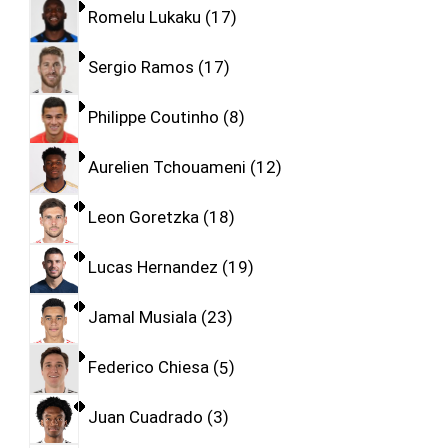
Romelu Lukaku
17
Sergio Ramos
17
Philippe Coutinho
8
Aurelien Tchouameni
12
Leon Goretzka
18
Lucas Hernandez
19
Jamal Musiala
23
Federico Chiesa
5
Juan Cuadrado
3