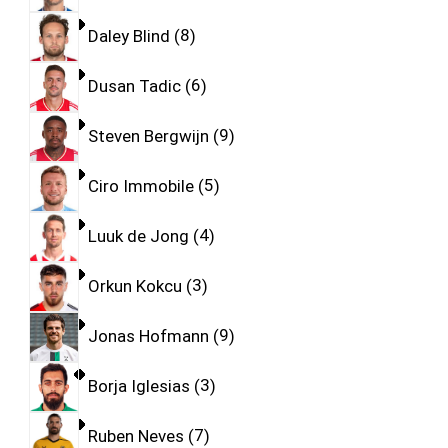
Daley Blind
8
Dusan Tadic
6
Steven Bergwijn
9
Ciro Immobile
5
Luuk de Jong
4
Orkun Kokcu
3
Jonas Hofmann
9
Borja Iglesias
3
Ruben Neves
7