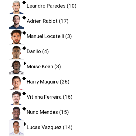
Leandro Paredes
10
Adrien Rabiot
17
Manuel Locatelli
3
Danilo
4
Moise Kean
3
Harry Maguire
26
Vitinha Ferreira
16
Nuno Mendes
15
Lucas Vazquez
14