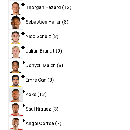
Thorgan Hazard
12
Sebastien Haller
8
Nico Schulz
8
Julian Brandt
9
Donyell Malen
8
Emre Can
8
Koke
13
Saul Niguez
3
Angel Correa
7