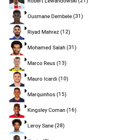
Robert Lewandowski
21
Ousmane Dembele
31
Riyad Mahrez
12
Mohamed Salah
31
Marco Reus
13
Mauro Icardi
10
Marquinhos
15
Kingsley Coman
16
Leroy Sane
28