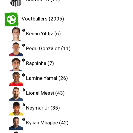
Voetballers
2995
Kenan Yıldız
6
Pedri González
11
Raphinha
7
Lamine Yamal
26
Lionel Messi
43
Neymar Jr
35
Kylian Mbappe
42