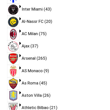
Inter Miami
43
Al-Nassr FC
20
AC Milan
75
Ajax
37
Arsenal
265
AS Monaco
9
As Roma
45
Aston Villa
26
Athletic Bilbao
21