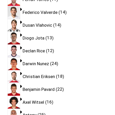
Federico Valverde
14
Dusan Vlahovic
14
Diogo Jota
13
Declan Rice
12
Darwin Nunez
24
Christian Eriksen
18
Benjamin Pavard
22
Axel Witsel
16
Antony
25