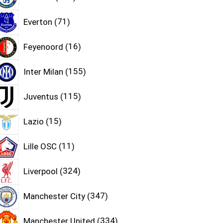
Everton
71
Feyenoord
16
Inter Milan
155
Juventus
115
Lazio
15
Lille OSC
11
Liverpool
324
Manchester City
347
Manchester United
334