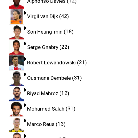
Alphonso Davies
12
Virgil van Dijk
42
Son Heung-min
18
Serge Gnabry
22
Robert Lewandowski
21
Ousmane Dembele
31
Riyad Mahrez
12
Mohamed Salah
31
Marco Reus
13