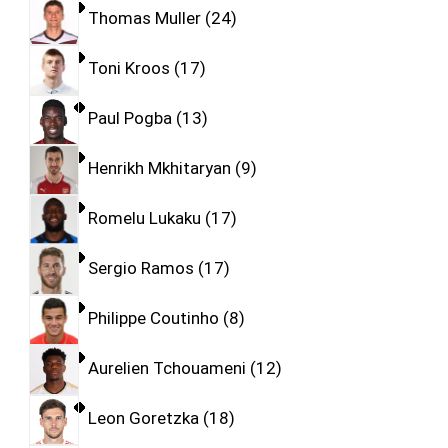
Thomas Muller
24
Toni Kroos
17
Paul Pogba
13
Henrikh Mkhitaryan
9
Romelu Lukaku
17
Sergio Ramos
17
Philippe Coutinho
8
Aurelien Tchouameni
12
Leon Goretzka
18