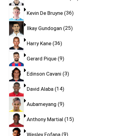
Kevin De Bruyne
36
Ilkay Gundogan
25
Harry Kane
36
Gerard Pique
9
Edinson Cavani
3
David Alaba
14
Aubameyang
9
Anthony Martial
15
Wesley Fofana
9