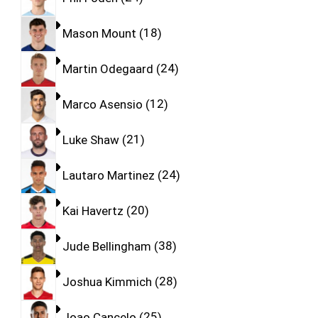
Mason Mount
18
Martin Odegaard
24
Marco Asensio
12
Luke Shaw
21
Lautaro Martinez
24
Kai Havertz
20
Jude Bellingham
38
Joshua Kimmich
28
Joao Cancelo
25