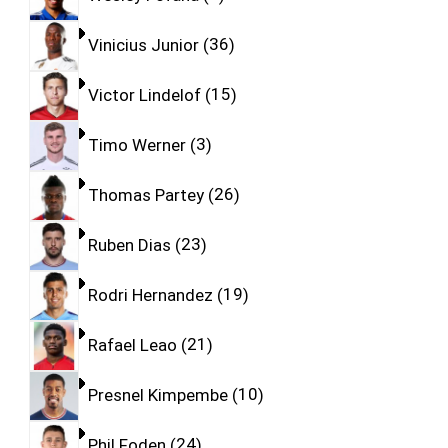
Vinicius Junior
36
Victor Lindelof
15
Timo Werner
3
Thomas Partey
26
Ruben Dias
23
Rodri Hernandez
19
Rafael Leao
21
Presnel Kimpembe
10
Phil Foden
24