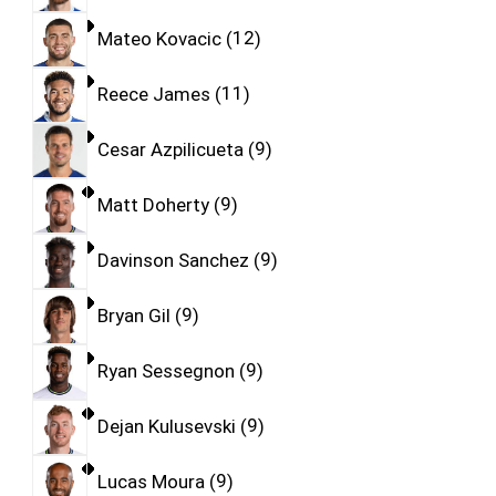
Mateo Kovacic
12
Reece James
11
Cesar Azpilicueta
9
Matt Doherty
9
Davinson Sanchez
9
Bryan Gil
9
Ryan Sessegnon
9
Dejan Kulusevski
9
Lucas Moura
9