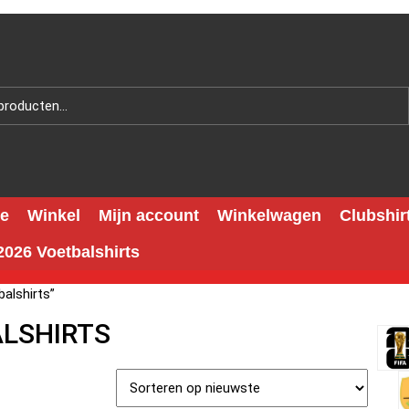
e
Winkel
Mijn account
Winkelwagen
Clubshir
026 Voetbalshirts
alshirts”
ALSHIRTS