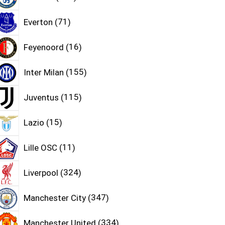
Everton
71
Feyenoord
16
Inter Milan
155
Juventus
115
Lazio
15
Lille OSC
11
Liverpool
324
Manchester City
347
Manchester United
334