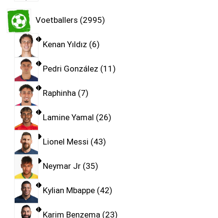
Voetballers
2995
Kenan Yıldız
6
Pedri González
11
Raphinha
7
Lamine Yamal
26
Lionel Messi
43
Neymar Jr
35
Kylian Mbappe
42
Karim Benzema
23