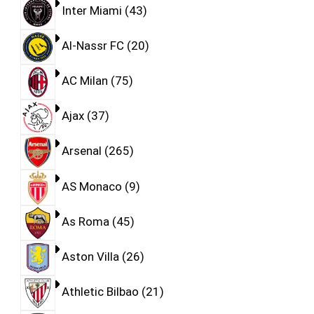
Inter Miami
43
Al-Nassr FC
20
AC Milan
75
Ajax
37
Arsenal
265
AS Monaco
9
As Roma
45
Aston Villa
26
Athletic Bilbao
21