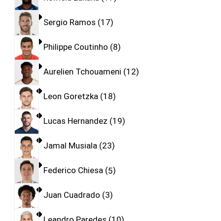
Sergio Ramos
17
Philippe Coutinho
8
Aurelien Tchouameni
12
Leon Goretzka
18
Lucas Hernandez
19
Jamal Musiala
23
Federico Chiesa
5
Juan Cuadrado
3
Leandro Paredes
10