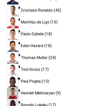
Cristiano Ronaldo
45
Matthijs de Ligt
15
Paulo Dybala
18
Eden Hazard
18
Thomas Muller
24
Toni Kroos
17
Paul Pogba
13
Henrikh Mkhitaryan
9
Romelu Lukaku
17