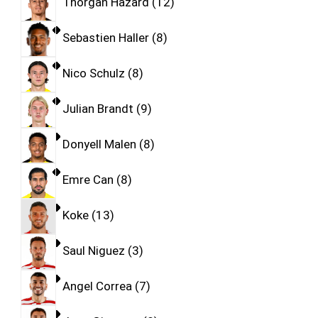
Thorgan Hazard
12
Sebastien Haller
8
Nico Schulz
8
Julian Brandt
9
Donyell Malen
8
Emre Can
8
Koke
13
Saul Niguez
3
Angel Correa
7